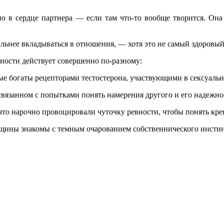
но в сердце партнера — если там что-то вообще творится. Она
ильнее вкладываться в отношения, — хотя это не самый здоровы
вности действует совершенно по-разному:
рые богаты рецепторами тестостерона, участвующими в сексуаль
связанном с попытками понять намерения другого и его надежно
то нарочно провоцировали чуточку ревности, чтобы понять кре
щины знакомы с темным очарованием собственнического инстинк