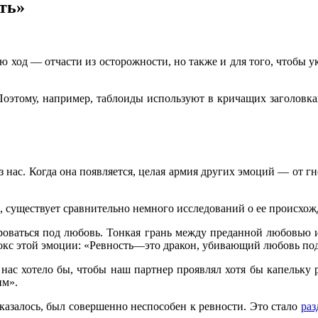
ть»
яю ход — отчасти из осторожности, но также и для того, чтобы у
Поэтому, например, таблоиды используют в кричащих заголовка
 нас. Когда она появляется, целая армия других эмоций — от гн
, существует сравнительно немного исследований о ее происхо
кироваться под любовь. Тонкая грань между преданной любовью 
окс этой эмоции: «Ревность—это дракон, убивающий любовь под
нас хотело бы, чтобы наш партнер проявлял хотя бы капельку 
им».
 казалось, был совершенно неспособен к ревности. Это стало
раз