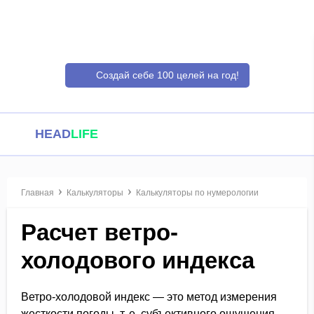
Создай себе 100 целей на год!
HEAD
LIFE
Главная
Калькуляторы
Калькуляторы по нумерологии
Расчет ветро-
холодового индекса
Ветро-холодовой индекс — это метод измерения
жесткости погоды, т. е. субъективного ощущения