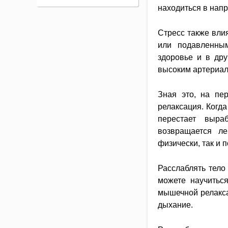
находиться в напр
Стресс также вли
или подавленны
здоровье и в дру
высоким артериа
Зная это, на пе
релаксация. Когда
перестает выра
возвращается ле
физически, так и 
Расслаблять тело
можете научитьс
мышечной релакса
дыхание.