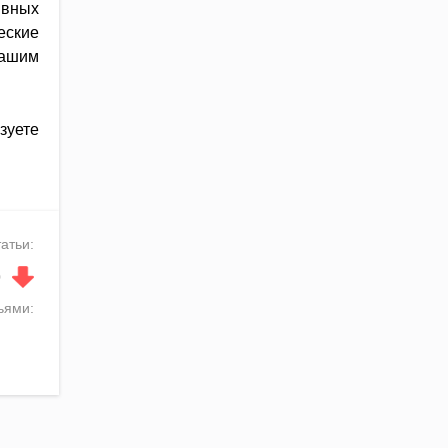
вных
еские
вашим
зуете
татьи:
↓
0
ьями: