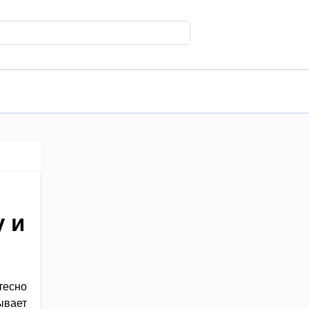
у и
тесно
вает