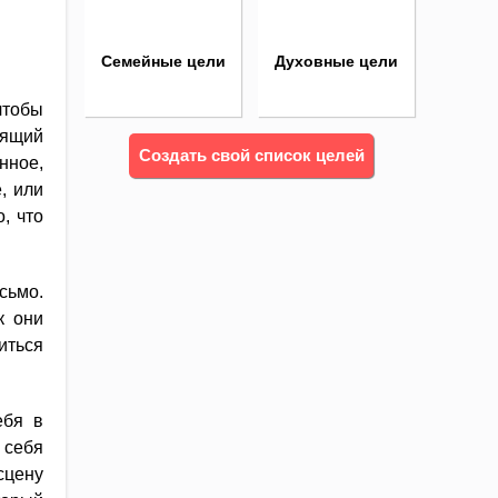
Семейные цели
Духовные цели
чтобы
оящий
Создать свой список целей
нное,
, или
, что
сьмо.
к они
иться
ебя в
 себя
сцену