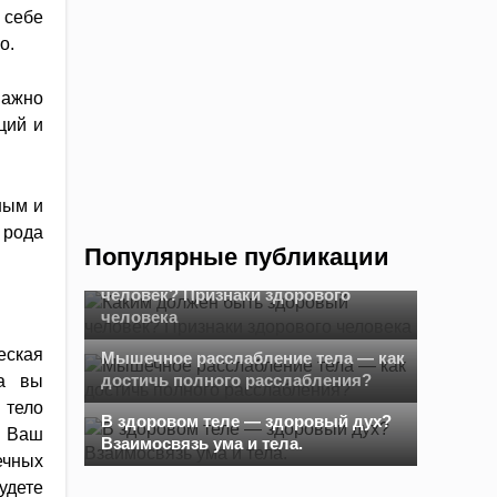
 себе
о.
важно
ций и
ным и
 рода
Популярные публикации
Каким должен быть здоровый
человек? Признаки здорового
человека
еская
Мышечное расслабление тела — как
достичь полного расслабления?
да вы
 тело
В здоровом теле — здоровый дух?
. Ваш
Взаимосвязь ума и тела.
ечных
удете