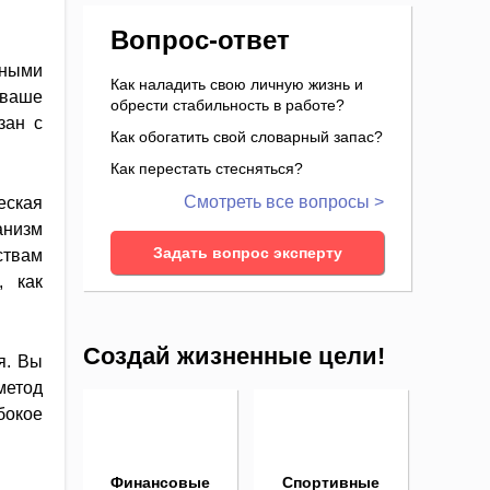
Вопрос-ответ
нными
Как наладить свою личную жизнь и
 ваше
обрести стабильность в работе?
зан с
Как обогатить свой словарный запас?
Как перестать стесняться?
Смотреть все вопросы >
еская
анизм
Задать вопрос эксперту
ствам
, как
Создай жизненные цели!
я. Вы
метод
бокое
Финансовые
Спортивные