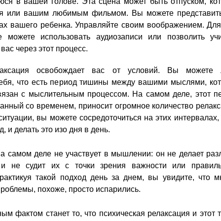
ся в вашей голове. Эта сцена может быть отпуском, ко
я или вашим любимым фильмом. Вы можете представить
ах вашего ребенка. Управляйте своим воображением. Для
 можете использовать аудиозаписи или позволить уч
 вас через этот процесс.
лаксация освобождает вас от условий. Вы можете 
ебя, что есть период тишины между вашими мыслями, ко
язан с мыслительным процессом. На самом деле, этот п
занный со временем, приносит огромное количество релакс
ситуации, вы можете сосредоточиться на этих интервалах,
, и делать это изо дня в день.
на самом деле не участвует в мышлении: он не делает раз
 не судит их с точки зрения важности или правиль
рактикуя такой подход день за днем, вы увидите, что м
проблемы, похоже, просто испарились.
м фактом станет то, что психическая релаксация и этот т