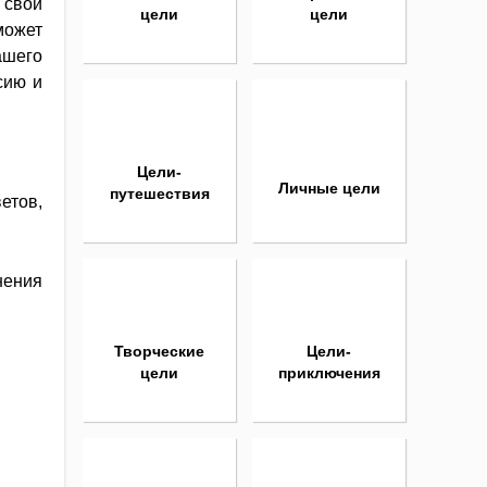
 свои
цели
цели
может
ашего
сию и
Цели-
Личные цели
путешествия
етов,
нения
Творческие
Цели-
цели
приключения