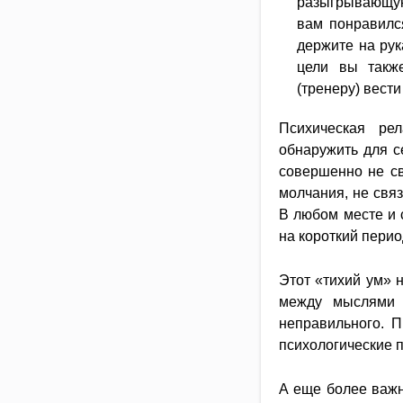
разыгрывающую
вам понравилс
держите на рук
цели вы также
(тренеру) вести
Психическая ре
обнаружить для с
совершенно не св
молчания, не свя
В любом месте и 
на короткий период
Этот «тихий ум» 
между мыслями и
неправильного. П
психологические 
А еще более важны