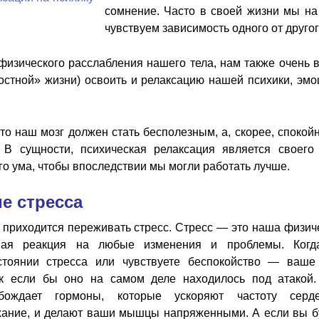
сомнение. Часто в своей жизни мы на
чувствуем зависимость одного от другог
физического расслабления нашего тела, нам также очень 
остной» жизни) освоить и релаксацию нашей психики, эмо
что наш мозг должен стать бесполезным, а, скорее, спокой
 В сущности, психическая релаксация является своего
го ума, чтобы впоследствии мы могли работать лучше.
е стресса
 приходится переживать стресс. Стресс — это наша физич
ная реакция на любые изменения и проблемы. Ког
стоянии стресса или чувствуете беспокойство — ваше
как если бы оно на самом деле находилось под атакой
бождает гормоны, которые ускоряют частоту серд
хание, и делают ваши мышцы напряженными. А если вы б