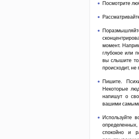
Посмотрите лю
Рассматривайте
Поразмышляйте
сконцентрирова
момент. Наприм
глубокое или п
вы слышите то
происходит, не
Пишите. Псих
Некоторые люд
напишут о сво
вашими самыми
Используйте в
определенных,
спокойно и р