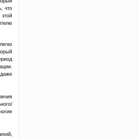
торый
, что
 этой
ителю
легко
торый
ериод
ации.
 даже
личия
ного/
ногие
ихий,