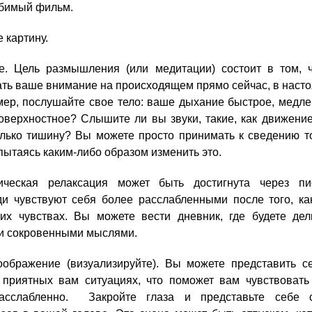
бимый фильм.
 картину.
. Цель размышления (или медитации) состоит в том, 
ть ваше внимание на происходящем прямо сейчас, в наст
ер, послушайте свое тело: ваше дыхание быстрое, медле
оверхностное? Слышите ли вы звуки, такие, как движение
лько тишину? Вы можете просто принимать к сведению то
 пытаясь каким-либо образом изменить это.
ическая релаксация может быть достигнута через пи
и чувствуют себя более расслабленными после того, ка
их чувствах. Вы можете вести дневник, где будете дел
 сокровенными мыслями.
оображение (визуализируйте). Вы можете представить с
 приятных вам ситуациях, что поможет вам чувствовать
асслабленно. Закройте глаза и представьте себе 