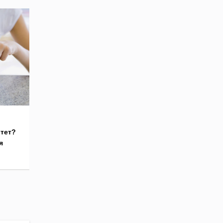
тет?
я