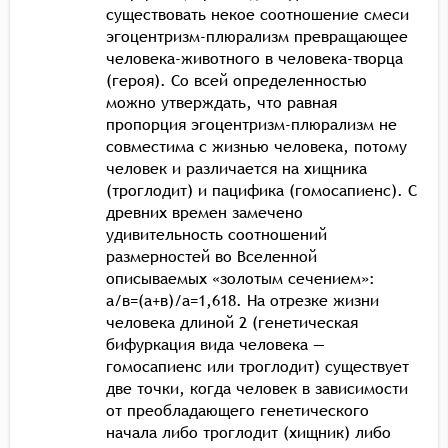
существовать некое соотношение смеси
эгоцентризм-плюрализм превращающее
человека-животного в человека-творца
(героя). Со всей определенностью
можно утверждать, что равная
пропорция эгоцентризм-плюрализм не
совместима с жизнью человека, потому
человек и различается на хищника
(троглодит) и пацифика (гомосапиенс). С
древних времен замечено
удивительность соотношений
размерностей во Вселенной
описываемых «золотым сечением»:
а/в=(а+в)/а=1,618. На отрезке жизни
человека длиной 2 (генетическая
бифуркация вида человека —
гомосапиенс или троглодит) существует
две точки, когда человек в зависимости
от преобладающего генетического
начала либо троглодит (хищник) либо