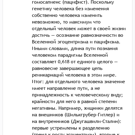
гомосапиенс (пацифист). Поскольку
генетику человека без изменения
собственно человека изменить
невозможно, то максимум что
отдельный человек может в своей жизни
достичь — осознание равнозначности во
Вселенной эгоцентризма и пацифизма.
Иными словами, длина пути познания
человеком парадигмы Вселенной
составляет 0,618 от единого целого —
равновесие завершающее цепь
реинкарнаций человека в этом мире.
Итог: для отдельного человека значение
имеет направление пути, а не
принадлежность к человеческому виду;
крайности для него в равной степени
негативны. Например, хищники делятся
на внешников (Шилькгрубер-Гитлер) и
на внутренников (Джугашвили-Сталин):
первые устремлены к разделению
(тренд к росту эгоцентризм), вторые к