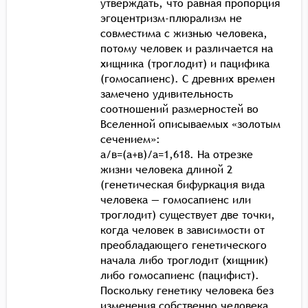
утверждать, что равная пропорция
эгоцентризм-плюрализм не
совместима с жизнью человека,
потому человек и различается на
хищника (троглодит) и пацифика
(гомосапиенс). С древних времен
замечено удивительность
соотношений размерностей во
Вселенной описываемых «золотым
сечением»:
а/в=(а+в)/а=1,618. На отрезке
жизни человека длиной 2
(генетическая бифуркация вида
человека — гомосапиенс или
троглодит) существует две точки,
когда человек в зависимости от
преобладающего генетического
начала либо троглодит (хищник)
либо гомосапиенс (пацифист).
Поскольку генетику человека без
изменения собственно человека