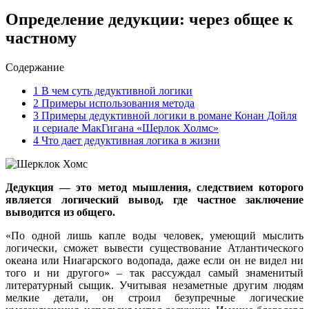
Определение дедукции: через общее к
частному
Содержание
1
В чем суть дедуктивной логики
2
Примеры использования метода
3
Примеры дедуктивной логики в романе Конан Дойля
и сериале МакГигана «Шерлок Холмс»
4
Что дает дедуктивная логика в жизни
Дедукция — это метод мышления, следствием которого
является логический вывод, где частное заключение
выводится из общего.
«По одной лишь капле воды человек, умеющий мыслить
логически, сможет вывести существование Атлантического
океана или Ниагарского водопада, даже если он не видел ни
того и ни другого» – так рассуждал самый знаменитый
литературный сыщик. Учитывая незаметные другим людям
мелкие детали, он строил безупречные логические