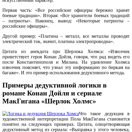
искусственный характер.
Первая часть: «Все российские офицеры бережно хранят
боевые традиции». Вторая: «Все хранители боевых традиций
– патриоты». Наконец, вывод: «Некоторые патриоты –
российские офицеры».
Другой пример: «Платина – металл, все металлы проводят
электрический ток, значит, платина электропроводна».
Цитата из анекдота про Шерлока Холмса: «Извозчик
приветствует героя Конан Дойля, говоря, что рад видеть его
после Константинополя и Милана. На удивление Холмса
извозчик поясняет, что узнал эту информацию по биркам на
багаже». И это пример использования дедуктивного метода.
Примеры дедуктивной логики в
романе Конан Дойля и сериале
МакГигана «Шерлок Холмс»
Что такое дедукция в
художественной интерпретации Пола МакГигана становится
понятно на следующих примерах. Цитата, олицетворяющая
дедуктивный метод из сериала: «Выправка у этого человека,