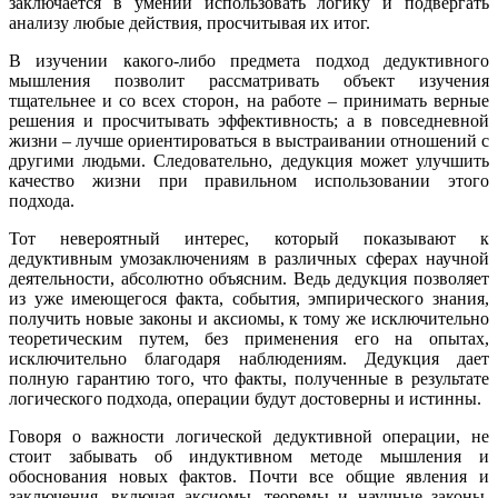
заключается в умении использовать логику и подвергать
анализу любые действия, просчитывая их итог.
В изучении какого-либо предмета подход дедуктивного
мышления позволит рассматривать объект изучения
тщательнее и со всех сторон, на работе – принимать верные
решения и просчитывать эффективность; а в повседневной
жизни – лучше ориентироваться в выстраивании отношений с
другими людьми. Следовательно, дедукция может улучшить
качество жизни при правильном использовании этого
подхода.
Тот невероятный интерес, который показывают к
дедуктивным умозаключениям в различных сферах научной
деятельности, абсолютно объясним. Ведь дедукция позволяет
из уже имеющегося факта, события, эмпирического знания,
получить новые законы и аксиомы, к тому же исключительно
теоретическим путем, без применения его на опытах,
исключительно благодаря наблюдениям. Дедукция дает
полную гарантию того, что факты, полученные в результате
логического подхода, операции будут достоверны и истинны.
Говоря о важности логической дедуктивной операции, не
стоит забывать об индуктивном методе мышления и
обоснования новых фактов. Почти все общие явления и
заключения, включая аксиомы, теоремы и научные законы,