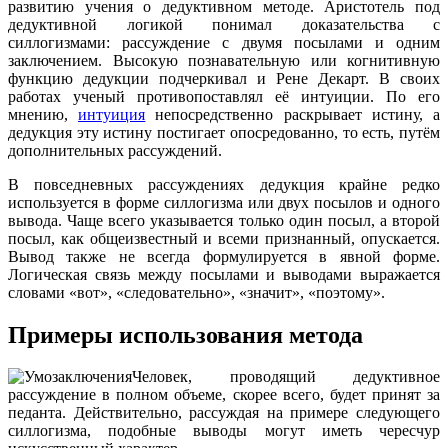
развитию учения о дедуктивном методе. Аристотель под
дедуктивной логикой понимал доказательства с
силлогизмами: рассуждение с двумя посылами и одним
заключением. Высокую познавательную или когнитивную
функцию дедукции подчеркивал и Рене Декарт. В своих
работах ученый противопоставлял её интуиции. По его
мнению,
интуиция
непосредственно раскрывает истину, а
дедукция эту истину постигает опосредованно, то есть, путём
дополнительных рассуждений.
В повседневных рассуждениях дедукция крайне редко
используется в форме силлогизма или двух посылов и одного
вывода. Чаще всего указывается только один посыл, а второй
посыл, как общеизвестный и всеми признанный, опускается.
Вывод также не всегда формулируется в явной форме.
Логическая связь между посылами и выводами выражается
словами «вот», «следовательно», «значит», «поэтому».
Примеры использования метода
Человек, проводящий дедуктивное
рассуждение в полном объеме, скорее всего, будет принят за
педанта. Действительно, рассуждая на примере следующего
силлогизма, подобные выводы могут иметь чересчур