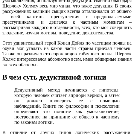
умозаключения, используя метод дедукции. Именно благодаря
Шерлоку Холмсу весь мир узнал, что такое дедукция. В своих
рассуждениях великий сыщик всегда отталкивался от общего
– всей картины преступления с предполагаемыми
преступниками, и двигался к частным моментам –
рассматривал каждого в отдельности, всех, кто мог совершить
злодеяние, изучал мотивы, поведение, доказательства.
Этот удивительный герой Конан Дойля по частицам почвы на
обуви мог угадать из какой части страны приехал человек.
Также он различал сто сорок видов табачного пепла. Шерлок
Холмс интересовался абсолютно всем, имел обширные знания
во всех областях.
В чем суть дедуктивной логики
Дедуктивный метод начинается с гипотезы,
которую человек считает априори верной, а затем
он должен проверить ее с помощью
наблюдений. Книги по философии и психологии
определяют это понятие как умозаключение,
построенное на принципе от общего к частному
по законам логики.
В отличие от других типов логических рассуждений,