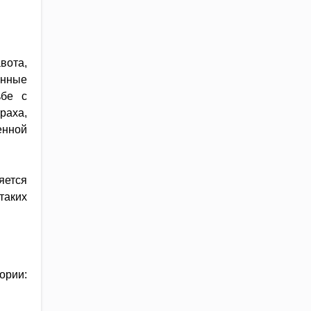
вота,
анные
ьбе с
раха,
енной
яется
таких
ории: