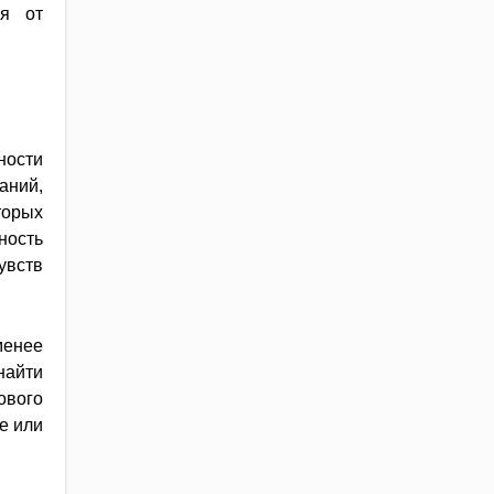
ся от
ности
аний,
орых
ность
увств
менее
найти
ового
е или