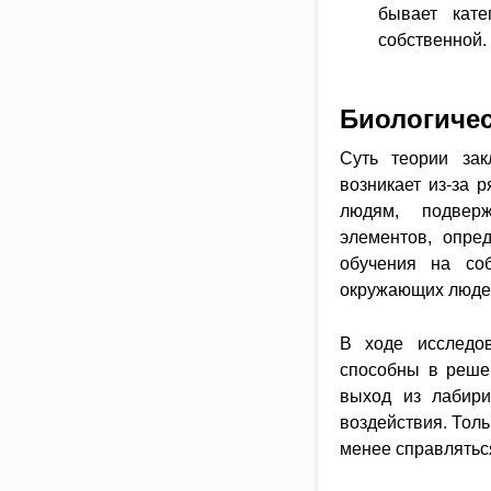
бывает кате
собственной.
Биологичес
Суть теории зак
возникает из-за 
людям, подверж
элементов, опре
обучения на со
окружающих люде
В ходе исследо
способны в реше
выход из лабири
воздействия. Тол
менее справлятьс