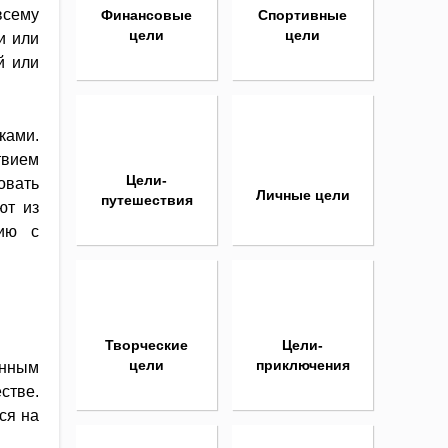
всему
Финансовые
Спортивные
цели
цели
и или
й или
ками.
твием
Цели-
овать
Личные цели
путешествия
ют из
цию с
Творческие
Цели-
цели
приключения
анным
стве.
ся на