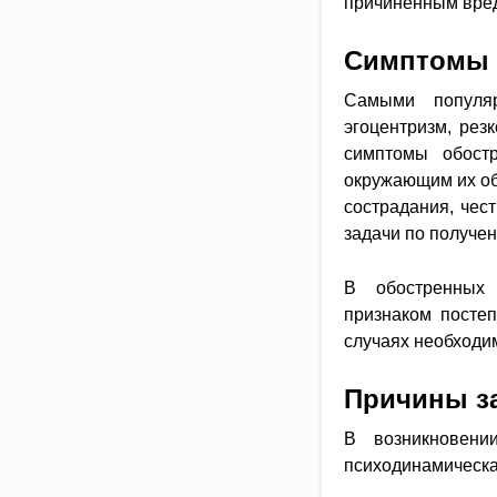
причиненным вре
Симптомы 
Самыми популяр
эгоцентризм, рез
симптомы обост
окружающим их об
сострадания, чес
задачи по получен
В обостренных 
признаком посте
случаях необходи
Причины з
В возникновени
психодинамическая