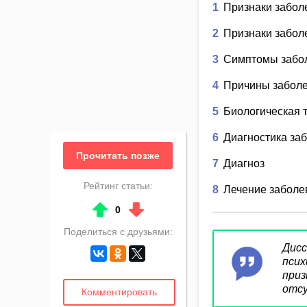
1
Признаки забол
2
Признаки заболе
3
Симптомы забо
4
Причины забол
5
Биологическая 
6
Диагностика за
Прочитать позже
7
Диагноз
Рейтинг статьи:
8
Лечение заболе
↑
↓
0
Поделиться с друзьями:
Дис
пси
при
отсу
Комментировать