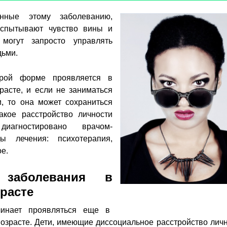
нные этому заболеванию,
испытывают чувство вины и
, могут запросто управлять
ьми.
рой форме проявляется в
расте, и если не заниматься
, то она может сохраниться
акое расстройство личности
агностировано врачом-
ды лечения: психотерапия,
е.
 заболевания в
расте
чинает проявляться еще в
возрасте. Дети, имеющие диссоциальное расстройство личн