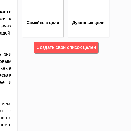
асте
же к
Семейные цели
Духовные цели
дачах
юдей,
Создать свой список целей
о они
совым
льные
ская
нее и
нием,
ит к
ни не
ное с