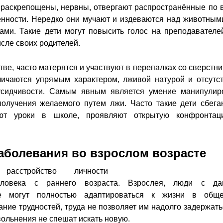
 раскрепощены, нервны, отвергают распространённые по 
нности. Нередко они мучают и издеваются над животным
ами. Такие дети могут повысить голос на преподавателе
исле своих родителей.
ве, часто матерятся и участвуют в перепалках со сверстни
личаются упрямым характером, лживой натурой и отсутс
усидчивости. Самым явным является умение манипулир
олучения желаемого путем лжи. Часто такие дети сбега
ают уроки в школе, проявляют открытую конфронта
аболевания во взрослом возрасте
 расстройство личности
еловека с раннего возраста. Взрослея, люди с д
е могут полностью адаптироваться к жизни в обще
ние трудностей, труда не позволяет им надолго задержать
вольнения не спешат искать новую.