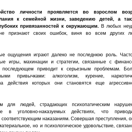
ойство личности проявляется во взрослом возр
лания к семейной жизни, заведению детей, а так
лубоких привязанностей к окружающим.
В любых неу
 не признают своих ошибок, виня во всем других л
ые ощущения играют далеко не последнюю роль. Част
ые игры, махинации и стратегии, связанные с финан
в последующем приводит к серьезным проблемам. Бо
ыми привычками: алкоголизм, курение, наркотиче
-за действия которых они становятся еще агрессив
м для людей, страдающих психопатическим наруше
ие в уголовно-наказуемых действиях, что привод
и соответствующим наказаниям. Совершая преступления, о
материальное, но и психологическое удовольствие, связан