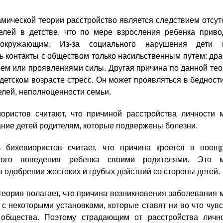
мической теории расстройство является следствием отсут
елей в детстве, что по мере взросления ребенка приво
окружающим. Из-за социального нарушения дети м
ь контакты с обществом только насильственным путем: дра
ем или проявлениями силы. Другая причина по данной тео
детском возрасте стресс. Он может проявляться в бедности
елей, неполноценности семьи.
ористов считают, что причиной расстройства личности 
ние детей родителям, которые подвержены болезни.
ь бихевиористов считает, что причина кроется в поощ
ьного поведения ребенка своими родителями. Это 
в одобрении жестоких и грубых действий со стороны детей.
теория полагает, что причина возникновения заболевания 
 с некоторыми установками, которые ставят ни во что чувс
 общества. Поэтому страдающим от расстройства личн