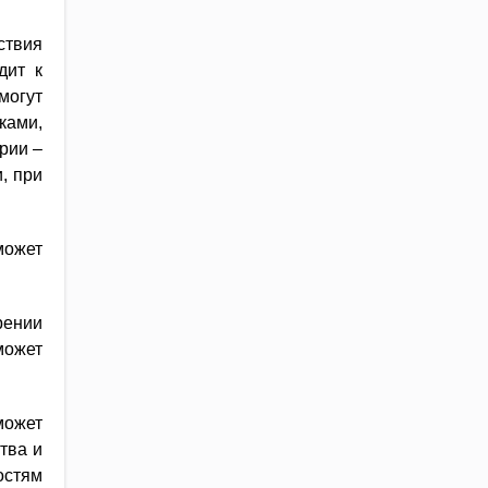
ствия
дит к
огут
ками,
рии –
, при
может
рении
может
может
тва и
остям