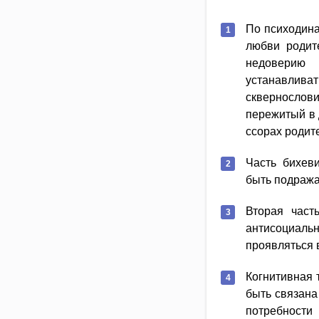
По психодина
любви родит
недоверию 
устанавливат
сквернослови
пережитый в 
ссорах родит
Часть бихеви
быть подража
Вторая част
антисоциал
проявляться 
Когнитивная 
быть связана
потребности