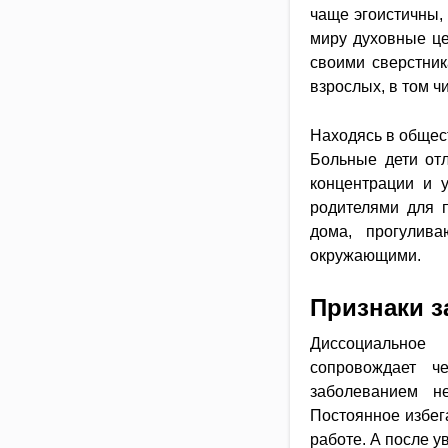
чаще эгоистичны,
миру духовные це
своими сверстник
взрослых, в том ч
Находясь в общест
Больные дети от
концентрации и 
родителями для п
дома, прогулив
окружающими.
Признаки з
Диссоциальное
сопровождает ч
заболеванием н
Постоянное избега
работе. А после у