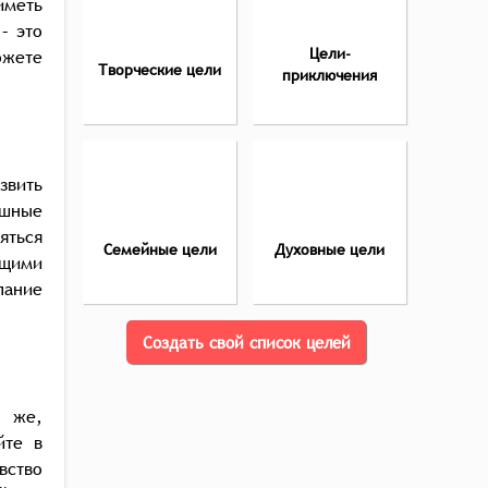
иметь
– это
Цели-
ожете
Творческие цели
приключения
звить
ешные
яться
Семейные цели
Духовные цели
ющими
лание
Создать свой список целей
о же,
йте в
вство