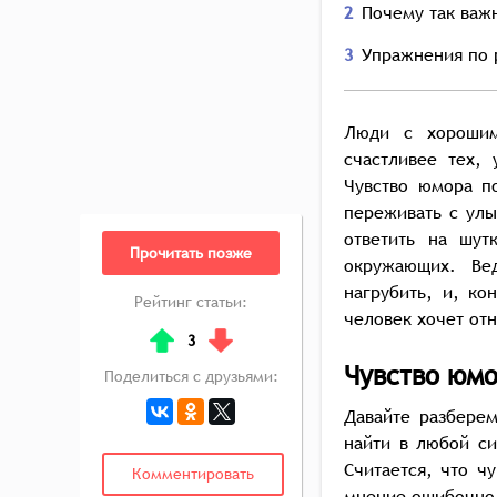
2
Почему так важ
3
Упражнения по 
Люди с хорошим
счастливее тех, 
Чувство юмора п
переживать с улы
ответить на шут
Прочитать позже
окружающих. Ве
нагрубить, и, ко
Рейтинг статьи:
человек хочет отн
↑
↓
3
Чувство юмо
Поделиться с друзьями:
Давайте разберем
найти в любой с
Считается, что ч
Комментировать
мнение ошибочно,