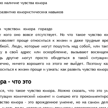
но наличие чувства юмора
развитию юмористических навыков
 чувством юмора гораздо
у кого оно вовсе отсутствует. Но что такое чувство ю
озволяет проще относиться к жизни и даже трудные вр
бкой. Люди, которые могут пошутить над собой, или так
ку в свой адрес или оскорбление, вызывают восхище
дь другие могут просто обидеться в такой ситуаци
нечно, ничего хорошего из этого не выйдет. Поэтому к
оситься к жизни проще и узнать: как развить чувство юмор
ра – что это
ся, что такое чувство юмора. Можно сказать, что это у
итуации комический момент и смешно его прокомментиро
увство юмора – это врожденное умение, но на самом дел
 и есть люди, которые своим примером опровергают этот 