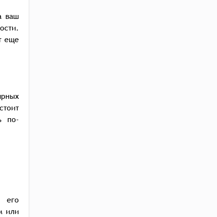
а ваш
ости.
т еще
ярных
стоит
ь по-
ь его
м или