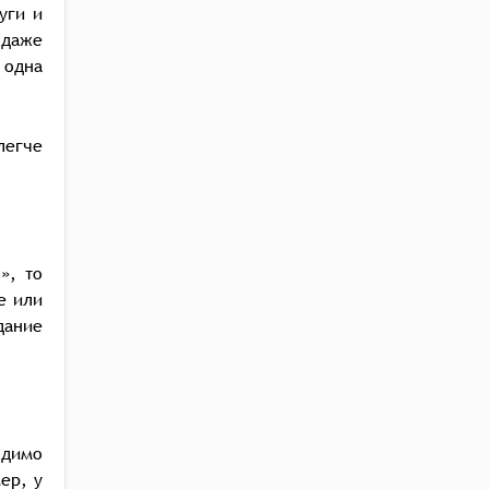
уги и
 даже
 одна
легче
», то
е или
дание
одимо
ер, у