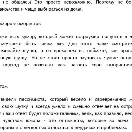
не общаясь? Это просто невозможно. Поэтому не бо
акомства и чаще выбираться из дома.
кумиров-юмористов
 уже есть кумир, который может остроумно пошутить в 
 мечтаете быть таким же. Для этого чаще смотрит
поминайте шутки, и со временем вы поймете, как прав
енную шутку. Но не стоит просто заучивать чужие остр
й подход не позволит вам развить свои юмористич
стом
 видели пессимиста, который весело и своевременно 
г свою шутку и всегда умело и смешно отвечает на остр
ли ваш ответ будет положительным, ведь, как правило, ве
чувством юмора – это оптимисты, которые во всем 
ороны и с легкостью относятся к неудачам и проблемам.