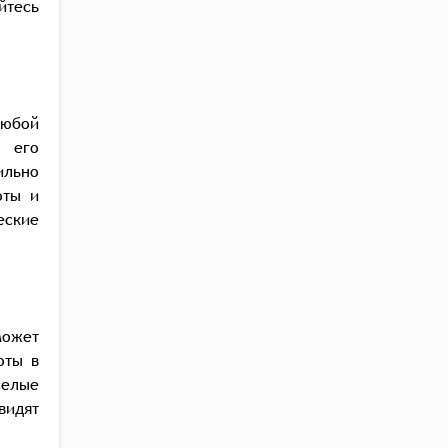
йтесь
любой
е его
ильно
оты и
еские
может
оты в
селые
видят