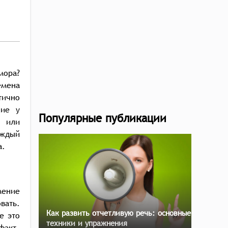
мора?
емена
тично
ние у
Популярные публикации
и или
аждый
а.
мение
вать.
Как развить отчетливую речь: основные
е это
техники и упражнения
факт.