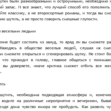
шутки были разнообразными и остроумными, необходимо 
й запас. И все знают, что лучший способ его пополнить 
айте классику, а не второсортные романы, и тогда вы см
но шутить, а не просто говорить смешные глупости.
я веселыми людьми
ние будет состоять из зануд, то вряд ли вы сможете ра
 Находясь в обществе веселых людей, слушая их см
ми сможете открыться и сгенерировать шутку. Не стоит бо
, что приходит в голову, главное общаться с понима
 вы доверяете, иначе критика сможет отбить все же
.
есь
шутить, необходима подходящая атмосфера и, конечн
 ходите на различные мероприятия и вечеринки, быва
сидя дома чувство юмора не пробудить. Как развить чу