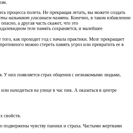
изм.
сь процесса полета. Не прекращая летать, вы можете создать
сты называют угасанием памяти.
Конечно, в таком избавлении
пасно, а другая часть скажет, что это
индалевидном теле память сохраняется, и малейшее
того, как проходит год с начала практики. Мозг прекращает
 противного можно стереть память угроз или превратить ее в
я. У них появляется страх общения с незнакомыми людьми,
ли находиться на улице в час пик. А оказаться в центре
х свойств.
 подвержены чувству паники и страха. Частыми жертвами