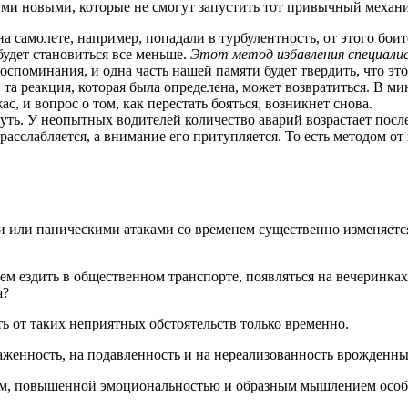
ми новыми, которые не смогут запустить тот привычный механ
 самолете, например, попадали в турбулентность, от этого боите
удет становиться все меньше.
Этот метод избавления специали
споминания, и одна часть нашей памяти будет твердить, что это о
и та реакция, которая была определена, может возвратиться. В м
, и вопрос о том, как перестать бояться, возникнет снова.
ть. У неопытных водителей количество аварий возрастает после 
асслабляется, а внимание его притупляется. То есть методом от
и или паническими атаками со временем существенно изменяетс
 ездить в общественном транспорте, появляться на вечеринках и
я?
ь от таких неприятных обстоятельств только временно.
раженность, на подавленность и на нереализованность врожденны
ем, повышенной эмоциональностью и образным мышлением особо