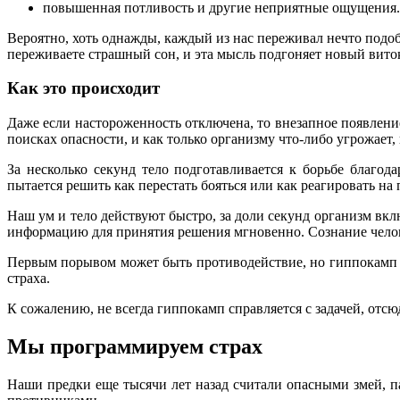
повышенная потливость и другие неприятные ощущения.
Вероятно, хоть однажды, каждый из нас переживал нечто подоб
переживаете страшный сон, и эта мысль подгоняет новый виток
Как это происходит
Даже если настороженность отключена, то внезапное появлени
поисках опасности, и как только организму что-либо угрожает,
За несколько секунд тело подготавливается к борьбе благо
пытается решить как перестать бояться или как реагировать на
Наш ум и тело действуют быстро, за доли секунд организм вкл
информацию для принятия решения мгновенно. Сознание челове
Первым порывом может быть противодействие, но гиппокамп в 
страха.
К сожалению, не всегда гиппокамп справляется с задачей, отс
Мы программируем страх
Наши предки еще тысячи лет назад считали опасными змей, п