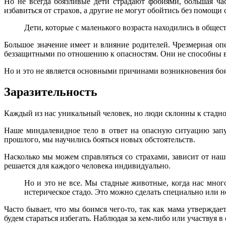
Но не всегда боязливые дети страдают фобиями, большая ча
избавиться от страхов, а другие не могут обойтись без помощи
Дети, которые с маленького возраста находились в общес
Большое значение имеет и влияние родителей. Чрезмерная оп
беззащитными по отношению к опасностям. Они не способны вы
Но и это не является основными причинами возникновения бояз
Заразительность
Каждый из нас уникальный человек, но люди склонны к стаднос
Наше миндалевидное тело в ответ на опасную ситуацию запу
прошлого, мы научились бояться новых обстоятельств.
Насколько мы можем справляться со страхами, зависит от наше
решается для каждого человека индивидуально.
Но и это не все. Мы стадные животные, когда нас мно
истерическое стадо. Это можно сделать специально или н
Часто бывает, что мы боимся чего-то, так как мама утвержда
будем стараться избегать. Наблюдая за кем-либо или участвуя 