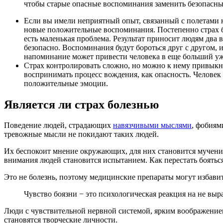
чтобы старые опасные воспоминания заменить безопасны
Если вы имели неприятный опыт, связанный с полетами на
новые положительные воспоминания. Постепенно страх б
есть маленькая проблема. Результат приносит людям два во
безопасно. Воспоминания будут бороться друг с другом, 
напоминание может привести человека в еще больший ужас
Страх контролировать сложно, но можно к нему привыкну
воспринимать процесс вождения, как опасность. Человек р
положительные эмоции.
Является ли страх болезнью
Поведение людей, страдающих
навязчивыми мыслями
, фобиям
тревожные мысли не покидают таких людей.
Их беспокоит мнение окружающих, для них становится мучением
внимания людей становится испытанием. Как перестать боятьс
Это не болезнь, поэтому медицинские препараты могут избавит
Чувство боязни − это психологическая реакция на не вы
Люди с чувствительной нервной системой, ярким воображени
становятся творческие личности.