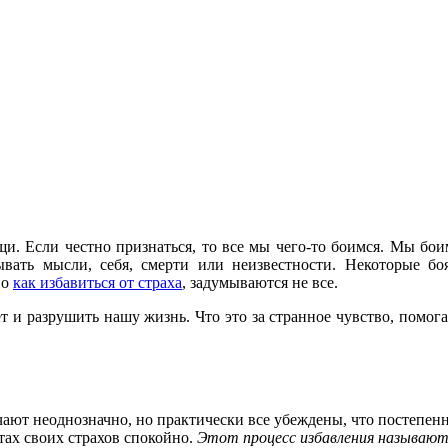
ощи. Если честно признаться, то все мы чего-то боимся. Мы б
ывать мысли, себя, смерти или неизвестности. Некоторые бо
но
как избавиться от страха
, задумываются не все.
т и разрушить нашу жизнь. Что это за странное чувство, помога
вечают неоднозначно, но практически все убеждены, что постепе
етах своих страхов спокойно.
Этот процесс избавления называют