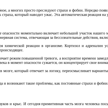
ное, а многих просто преследуют страхи и фобии. Нередко появля
 страха, который наводит ужас. Эта автоматическая реакция на 
е опасности моментально включает небольшой участок нашего мо
 нервная система, отвечающая за бессознательные действия, вклю
даря химической реакции в организме. Кортизол и адреналин у
 происходящее.
ючает режим повышенной тревоги, а восприятие времени замедляе
ка в момент опасности сужается, он концентрирует свое внима
мозге, который отвечает за логику, переосмысливает варианты,
юда и возникают такие проблемы, как постоянные страхи и фобии
ауков и крыс. И сегодня примитивная часть мозга человека пос