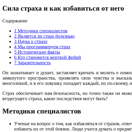
Сила страха и как избавиться от него
Содержание
1
Методики специалистов
2
Является ли страх болезнью
3
Наука о страхе
4
Мы программируем страх
5
Исторические факты
6
Кто становится жертвой фобий
7
Заразительность
Он захватывает и душит, заставляет кричать и молить о пом
замкнутого пространства, проявлять свои чувства и высказ
многоликий, и в его ловушку попадает каждый, но по-своему, 
Страх обеспечивает нам безопасность, но точно также он може
вездесущего страха, какие последствия могут быть?
Методики специалистов
Ученые на вопрос о том, как избавляться от страхов, от
избавить их от этой боязни. Люди учатся думать о предм