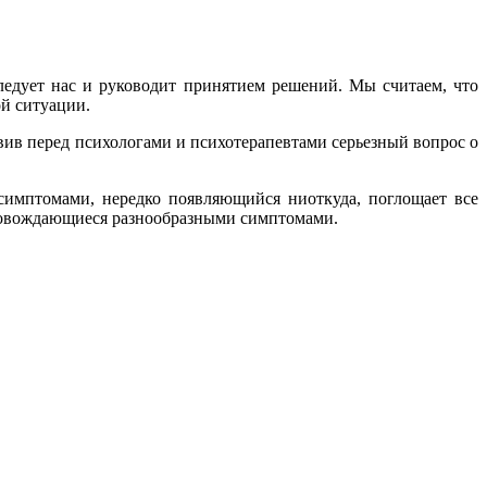
следует нас и руководит принятием решений. Мы считаем, что
ой ситуации.
вив перед психологами и психотерапевтами серьезный вопрос о
симптомами, нередко появляющийся ниоткуда, поглощает все
провождающиеся разнообразными симптомами.