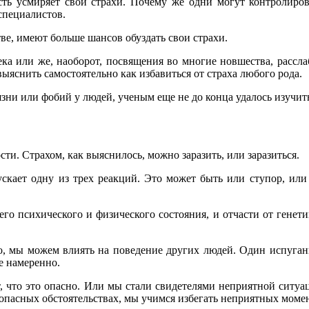
сть усмиряет свои страхи. Почему же одни могут контролирова
 специалистов.
тве, имеют больше шансов обуздать свои страхи.
ека или же, наоборот, посвящения во многие новшества, рассла
яснить самостоятельно как избавиться от страха любого рода.
ни или фобий у людей, ученым еще не до конца удалось изучить
ти. Страхом, как выяснилось, можно заразить, или заразиться.
скает одну из трех реакций. Это может быть или ступор, или 
го психического и физического состояния, и отчасти от генетик
го, мы можем влиять на поведение других людей. Один испуга
е намеренно.
ет, что это опасно. Или мы стали свидетелями неприятной ситу
в опасных обстоятельствах, мы учимся избегать неприятных момен