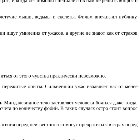
щать, и когда без помощи специалистов нам не решить вопрос о
етучие мыши, ведьмы и скелеты. Фильм впечатлил публику,
и ищут умиления от ужасов, а другие не знают как от страхов
бавиться от этого чувства практически невозможно.
т пережитые опыты. Сильнейший ужас избавляет нас от менее
.
Миндалевидное тело заставляет человека бояться даже тогда,
счета по количеству фобий. В таких случаях остро стоит вопрос
асения перед неизвестностью могут превратиться в страх перед