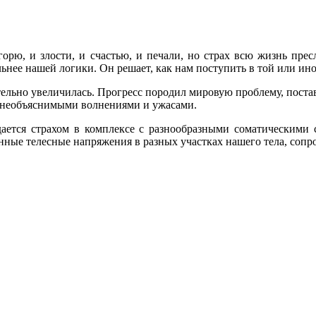
горю, и злости, и счастью, и печали, но страх всю жизнь пре
льнее нашей логики. Он решает, как нам поступить в той или ин
ительно увеличилась. Прогресс породил мировую проблему, поста
м необъяснимыми волнениями и ужасами.
ается страхом в комплексе с разнообразными соматическими 
анные телесные напряжения в разных участках нашего тела, со