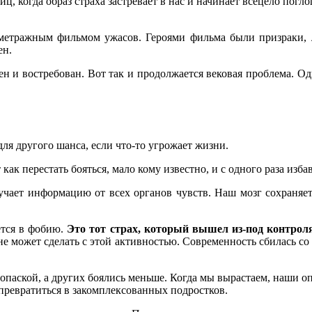
, когда образ страха застревает в нас и начинает всецело погло
етражным фильмом ужасов. Героями фильма были призраки, л
ен.
н и востребован. Вот так и продолжается вековая проблема. Одн
для другого шанса, если что-то угрожает жизни.
т как перестать бояться, мало кому известно, и с одного раза из
лучает информацию от всех органов чувств. Наш мозг сохраняе
ется в фобию.
Это тот страх, который вышел из-под контроля
 не может сделать с этой активностью. Современность сбилась со 
 опаской, а других боялись меньше. Когда мы вырастаем, наши оп
превратиться в закомплексованных подростков.