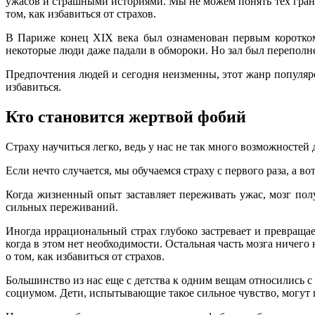
ужасов и страшными историями. Мы не можем понять тех границ
том, как избавиться от страхов.
В Париже конец XIX века был ознаменован первым коротком
некоторые люди даже падали в обмороки. Но зал был переполн
Предпочтения людей и сегодня неизменны, этот жанр популяре
избавиться.
Кто становится жертвой фобий
Страху научиться легко, ведь у нас не так много возможностей 
Если нечто случается, мы обучаемся страху с первого раза, а во
Когда жизненный опыт заставляет переживать ужас, мозг по
сильных переживаний.
Иногда иррациональный страх глубоко застревает и превраща
когда в этом нет необходимости. Остальная часть мозга ничего
о том, как избавиться от страхов.
Большинство из нас еще с детства к одним вещам относились с
социумом. Дети, испытывающие такое сильное чувство, могут 