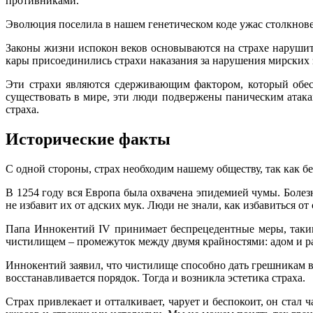
противниками.
Эволюция поселила в нашем генетическом коде ужас столкновени
Законы жизни испокон веков основываются на страхе нарушить
кары присоединились страхи наказания за нарушения мирских 
Эти страхи являются сдерживающим фактором, который обес
существовать в мире, эти люди подвержены паническим атака
страха.
Исторические факты
С одной стороны, страх необходим нашему обществу, так как бе
В 1254 году вся Европа была охвачена эпидемией чумы. Болезн
не избавит их от адских мук. Люди не знали, как избавиться от
Папа Иннокентий IV принимает беспрецедентные меры, таким 
чистилищем – промежуток между двумя крайностями: адом и р
Иннокентий заявил, что чистилище способно дать грешникам в
восстанавливается порядок. Тогда и возникла эстетика страха.
Страх привлекает и отталкивает, чарует и беспокоит, он ста