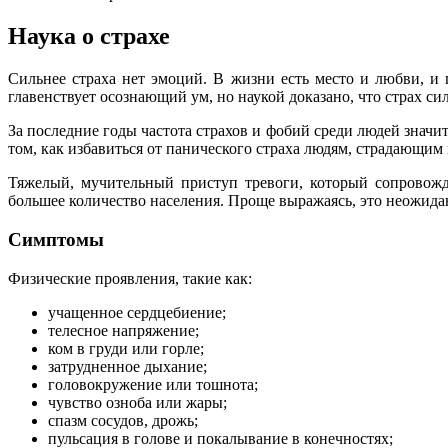
Наука о страхе
Сильнее страха нет эмоций. В жизни есть место и любви, и 
главенствует осознающий ум, но наукой доказано, что страх си
За последние годы частота страхов и фобий среди людей знач
том, как избавиться от панического страха людям, страдающи
Тяжелый, мучительный приступ тревоги, который сопровожд
большее количество населения. Проще выражаясь, это неожид
Симптомы
Физические проявления, такие как:
учащенное сердцебиение;
телесное напряжение;
ком в груди или горле;
затрудненное дыхание;
головокружение или тошнота;
чувство озноба или жары;
спазм сосудов, дрожь;
пульсация в голове и покалывание в конечностях;