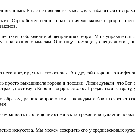
я с ними. У нас не появляется мысль, как избавиться от страха
 их. Страх божественного наказания удерживал народ от престу
законов.
печивает соблюдение общепринятых норм. Мир управляется с
м и навязчивым мыслям. Они ищут помощи у специалистов, пыта
з него могут рухнуть его основы. А с другой стороны, этот фен
ь просто выкашивала города и поселки. Люди думали, что Бог о
 страха, поэтому в Европе воцарился хаос. Предаваться разврату,
образом, решив вопрос о том, как людям избавиться от страхо
аем.
озможность на очищение от мирских грехов и вступления в бож
л частью искусства. Мы можем созерцать его у средневековых ху