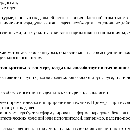
сурдными;
ые идеи.
турме, с целью их дальнейшего развития. Часто об этом этапе з
тличие от предыдущего этапа, здесь необходимы оценочные дейс
зличными, и результаты зависят от одинакового понимания зада
Как метод мозгового штурма, она основана на совмещении псих
дик мозгового штурма.
тся критика в той мере, когда она способствует оттачивани
постоянной группы, когда люди хорошо знают друг друга, и личн
пособом синектики выделились четыре вида аналогий:
меет прямые аналоги в природе или технике. Пример – при исс
 птиц и так далее.
 штурма требуется сформулировать в форме парадокса буквально
нтастических явлений или исполнителей, например, взлетно-поса
 частью явления или предмета и анализ своих ощущений при этом