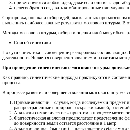
приветствуются любые идеи, даже если они выглядят аб
целесообразно создавать комбинированные или улучшенн
Сортировка, оценка и отбор идей, высказанных при мозговом ш
вычленить наиболее важные результаты мозгового штурма. В о
Методы мозгового штурма, отбора и оценки идей могут быть ра
Способ синектики
По сути синектика – совмещение разнородных составляющих. 
деятельности. Является совершенствованием и развитием мето
При проведении синектического мозгового штурма допускае
Как правило, синектические подходы практикуются в составе 
процесса.
В процессе развития и совершенствования мозгового штурма с
Прямые аналогии – случай, когда исследуемый предмет и
распространенные в природе раскраски камней, растений,
Аналогии символические – при этом в процессе мозгового
Фантастическая аналогия предполагает представление фа
до поверхности земли остается расстояние в 1 метр.
Аналогия личная (эмпатия) – представление себя самого