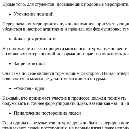
Кроме того, для студентов, посещающих подобные мероприятия
Уточнение позиций
Перед началом мероприятия нужно напомнить присутствующим 
убедиться в настрое аудитории и правильной формулировке те
Фиксация результатов
На протяжении всего процесса мозгового штурма нужно вести з
возможных потерь ценной информации и дает возможность доп
Запрет критики
Она сама по себе является тормозящим фактором. Нельзя отве
и являются искомым результатом мозгового штурма.
«Фонтан» идей
Каждый, кто принимает участие в процессе, должен понимать,
обдумывать и точнее формулировать идею, взвешивая «за» и «
Привлечение посторонних людей
Если одним из результатов штурма должно быть генерирование
привлекают людей посторонних, на первый взгляд даже непри