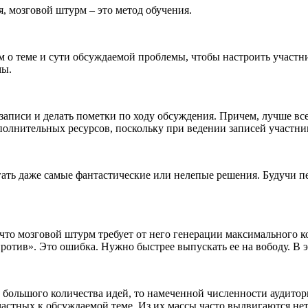
, мозговой штурм – это метод обучения.
о теме и сути обсуждаемой проблемы, чтобы настроить участник
мы.
аписи и делать пометки по ходу обсуждения. Причем, лучше всег
олнительных ресурсов, поскольку при ведении записей участни
ргать даже самые фантастические или нелепые решения. Будучи
 что мозговой штурм требует от него генерации максимального 
против». Это ошибка. Нужно быстрее выпускать ее на вободу. В 
 большого количества идей, то намеченной численности аудитор
частных к обсуждаемой теме. Из их массы часто выдвигаются 