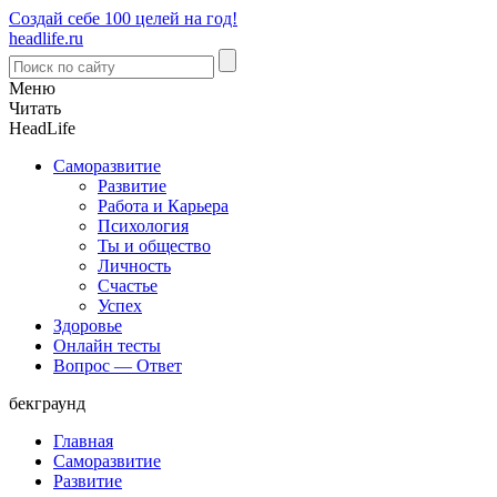
Создай себе 100 целей на год!
headlife.ru
Меню
Читать
Head
Life
Саморазвитие
Развитие
Работа и Карьера
Психология
Ты и общество
Личность
Счастье
Успех
Здоровье
Онлайн тесты
Вопрос — Ответ
бекграунд
Главная
Саморазвитие
Развитие