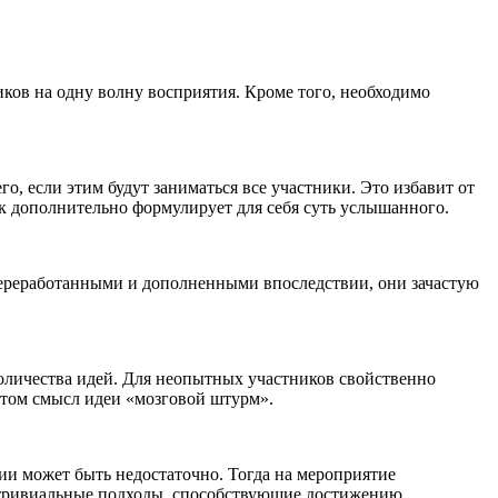
ов на одну волну восприятия. Кроме того, необходимо
о, если этим будут заниматься все участники. Это избавит от
к дополнительно формулирует для себя суть услышанного.
 переработанными и дополненными впоследствии, они зачастую
количества идей. Для неопытных участников свойственно
этом смысл идеи «мозговой штурм».
ии может быть недостаточно. Тогда на мероприятие
нетривиальные подходы, способствующие достижению