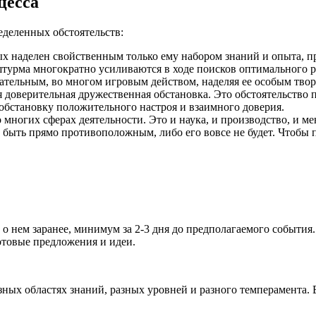
цесса
еделенных обстоятельств:
ых наделен свойственным только ему набором знаний и опыта, 
штурма многократно усиливаются в ходе поисков оптимального 
ательным, во многом игровым действом, наделяя ее особым тво
 доверительная дружественная обстановка. Это обстоятельство 
обстановку положительного настроя и взаимного доверия.
многих сферах деятельности. Это и наука, и производство, и м
т быть прямо противоположным, либо его вовсе не будет. Чтобы
 нем заранее, минимум за 2-3 дня до предполагаемого события.
товые предложения и идеи.
ых областях знаний, разных уровней и разного темперамента. В