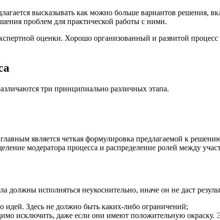
длагается высказывать как можно больше вариантов решения, в
шения проблем для практической работы с ними.
экспертной оценки. Хорошо организованный и развитой процесс
са
различаются три принципиально различных этапа.
го главным является четкая формулировка предлагаемой к решен
еление модератора процесса и распределение ролей между участ
а должны исполняться неукоснительно, иначе он не даст результ
о идей. Здесь не должно быть каких-либо ограничений;
мо исключить, даже если они имеют положительную окраску. Эт